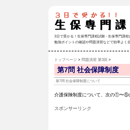
3日で受かる！生保専門課程試験 - 生保専門課
勉強ポイントの確認や問題演習などで効率よく
トップページ
>
問題演習 第3回
>
第7問 社会保障制度
第7問 社会保障制度について
介護保険制度について、次の①〜⑤
スポンサーリンク