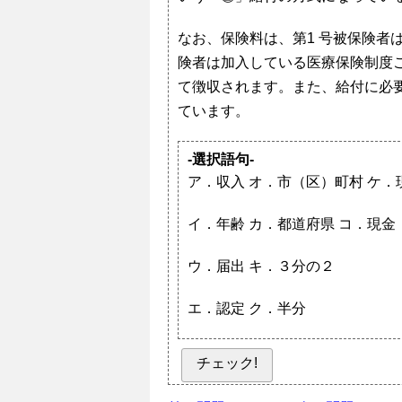
なお、保険料は、第1 号被保険者
険者は加入している医療保険制度
て徴収されます。また、給付に必
ています。
-選択語句-
ア．収入 オ．市（区）町村 ケ．
イ．年齢 カ．都道府県 コ．現金
ウ．届出 キ．３分の２
エ．認定 ク．半分
チェック!