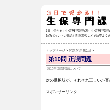
3日で受かる！生保専門課程試験 - 生保専門課
勉強ポイントの確認や問題演習などで効率よく
トップページ
>
問題演習 第1回
>
第10問 正誤問題
第10問 正誤問題について
次の選択肢が、それぞれ正しいか否
スポンサーリンク